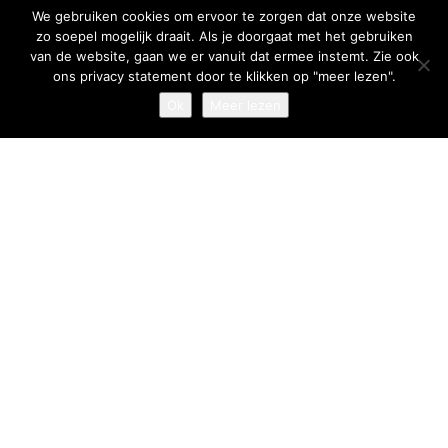
We gebruiken cookies om ervoor te zorgen dat onze website
zo soepel mogelijk draait. Als je doorgaat met het gebruiken
van de website, gaan we er vanuit dat ermee instemt. Zie ook
ons privacy statement door te klikken op "meer lezen".
Ok
Meer lezen
RECENT