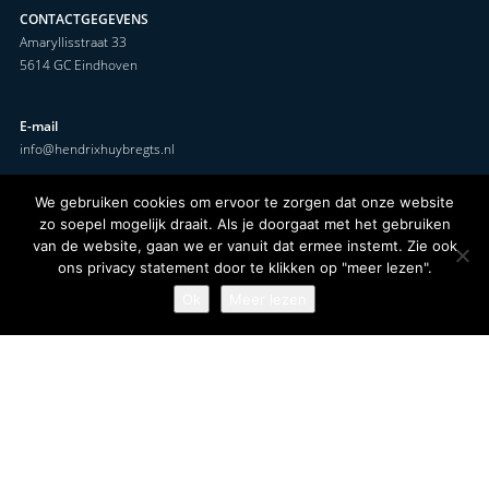
CONTACTGEGEVENS
Amaryllisstraat 33
5614 GC Eindhoven
E-mail
info@hendrixhuybregts.nl
We gebruiken cookies om ervoor te zorgen dat onze website
Telefoon
zo soepel mogelijk draait. Als je doorgaat met het gebruiken
Vast:
+31 (0)40 – 29 31 350
van de website, gaan we er vanuit dat ermee instemt. Zie ook
Whatsapp:
+31 (0)6 – 170 341 73
ons privacy statement door te klikken op "meer lezen".
Ok
Meer lezen
AANMELDEN NIEUWSBRIEF
Ontvang het nieuwste woningaanbod en woningnieuws direct in je inbox –
meld je aan!
NAAM (verplicht)