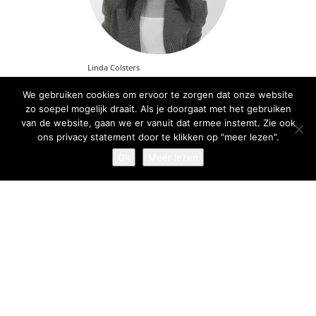
Linda Colsters
Vastgoedadviseur
We gebruiken cookies om ervoor te zorgen dat onze website
E:
linda@hendrixhuybregts.nl
T:
06 38 14 18 78
zo soepel mogelijk draait. Als je doorgaat met het gebruiken
van de website, gaan we er vanuit dat ermee instemt. Zie ook
ons privacy statement door te klikken op "meer lezen".
Ok
Meer lezen