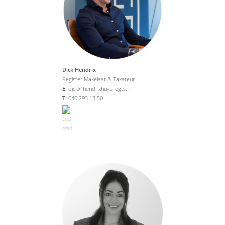
Dick Hendrix
Register Makelaar & Taxateur
E:
dick@hendrixhuybregts.nl
T:
040 293 13 50