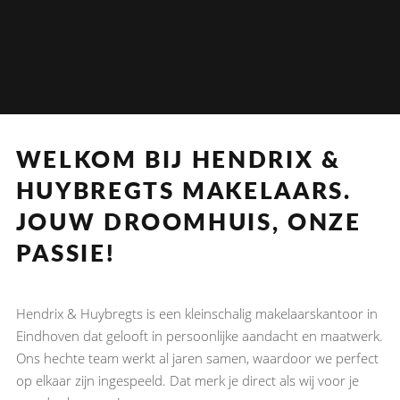
WELKOM BIJ HENDRIX &
HUYBREGTS MAKELAARS.
JOUW DROOMHUIS, ONZE
PASSIE!
Hendrix & Huybregts is een kleinschalig makelaarskantoor in
Eindhoven dat gelooft in persoonlijke aandacht en maatwerk.
Ons hechte team werkt al jaren samen, waardoor we perfect
op elkaar zijn ingespeeld. Dat merk je direct als wij voor je